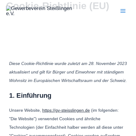
Cookie-Richtlinie (EU)
Zum
Mai
Inhalt
Men
springen
Consent
Consent
Consent
Consent
Consent
Consent
Diese Cookie-Richtlinie wurde zuletzt am 28. November 2023
to
to
to
to
to
to
aktualisiert und gilt für Bürger und Einwohner mit ständigem
service
service
service
service
service
service
Wohnsitz im Europäischen Wirtschaftsraum und der Schweiz.
elementor
wordpress
complianz
google-
facebook
sonstiges
1. Einführung
fonts
Unsere Website,
https://gv-steisslingen.de
(im folgenden:
"Die Website") verwendet Cookies und ähnliche
Technologien (der Einfachheit halber werden all diese unter
"Cookies" zusammengefasst). Cookies werden außerdem