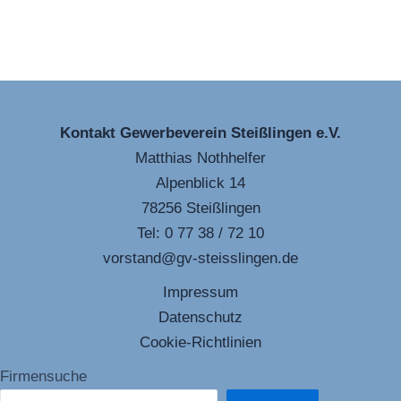
Kontakt Gewerbeverein Steißlingen e.V.
Matthias Nothhelfer
Alpenblick 14
78256 Steißlingen
Tel: 0 77 38 / 72 10
vorstand@gv-steisslingen.de
Impressum
Datenschutz
Cookie-Richtlinien
Firmensuche